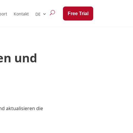
Free Trial
port
Kontakt
ren und
nd aktualisieren die