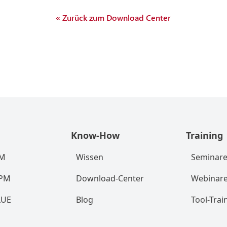
« Zurück zum Download Center
Know-How
Training
RM
Wissen
Seminar
RPM
Download-Center
Webinar
LUE
Blog
Tool-Trai