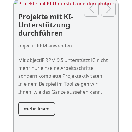
Projekte mit KI-
Pr
Unterstützung
ob
durchführen
obj
Pro
objectiF RPM anwenden
Ler
Mit objectiF RPM 9.5 unterstützt KI nicht
Web
mehr nur einzelne Arbeitsschritte,
zei
sondern komplette Projektaktivitäten.
Port
In einem Beispiel im Tool zeigen wir
nac
Ihnen, wie das Ganze aussehen kann.
agi
ein
mehr lesen
I