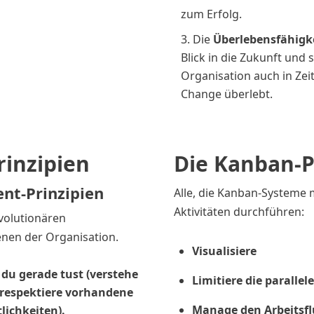
zum Erfolg.
Die
Überlebensfähigk
Blick in die Zukunft und st
Organisation auch in Zei
Change überlebt.
rinzipien
Die Kanban-P
t-Prinzipien
Alle, die Kanban-Systeme 
Aktivitäten durchführen:
evolutionären
enen der Organisation.
Visualisiere
du gerade tust (verstehe
Limitiere die parallele
 respektiere vorhandene
Manage den Arbeitsfl
lichkeiten).