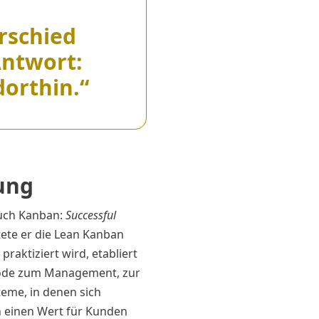
rschied
ntwort:
dorthin.“
ung
Buch Kanban:
Successful
tete er die Lean Kanban
raktiziert wird, etabliert
thode zum Management, zur
teme, in denen sich
 einen Wert für Kunden