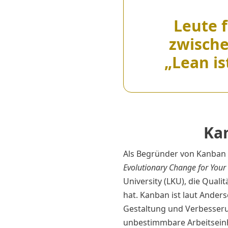
Leute 
zwisch
„Lean is
Ka
Als Begründer von Kanban i
Evolutionary Change for Your
University (LKU), die Quali
hat. Kanban ist laut Ande
Gestaltung und Verbesserun
unbestimmbare Arbeitseinh