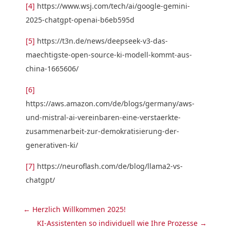
[4]
https://www.wsj.com/tech/ai/google-gemini-
2025-chatgpt-openai-b6eb595d
[5]
https://t3n.de/news/deepseek-v3-das-
maechtigste-open-source-ki-modell-kommt-aus-
china-1665606/
[6]
https://aws.amazon.com/de/blogs/germany/aws-
und-mistral-ai-vereinbaren-eine-verstaerkte-
zusammenarbeit-zur-demokratisierung-der-
generativen-ki/
[7]
https://neuroflash.com/de/blog/llama2-vs-
chatgpt/
←
Herzlich Willkommen 2025!
KI-Assistenten so individuell wie Ihre Prozesse
→