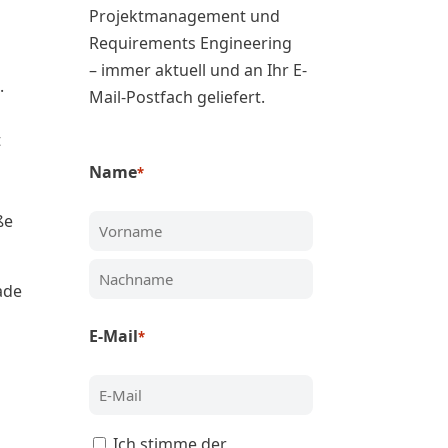
o
Projektmanagement und
Requirements Engineering
– immer aktuell und an Ihr E-
.
Mail-Postfach geliefert.
t
Name
*
ße
Vorname
ade
Nachname
E-Mail
*
Zustimmung
Ich stimme der