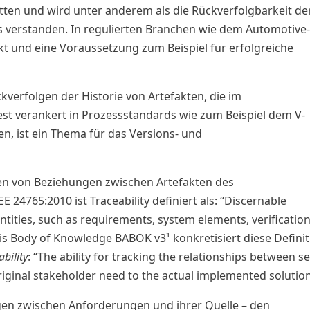
cetten und wird unter anderem als die Rückverfolgbarkeit de
 verstanden. In regulierten Branchen wie dem Automotive
ekt und eine Voraussetzung zum Beispiel für erfolgreiche
ckverfolgen der Historie von Artefakten, die im
fest verankert in Prozessstandards wie zum Beispiel dem V-
en, ist ein Thema für das Versions- und
hen von Beziehungen zwischen Artefakten des
 24765:2010 ist Traceability definiert als: “Discernable
tities, such as requirements, system elements, verificatio
sis Body of Knowledge BABOK v3¹ konkretisiert diese Defini
bility
: “The ability for tracking the relationships between se
iginal stakeholder need to the actual implemented solution
gen zwischen Anforderungen und ihrer Quelle – den