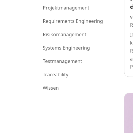
Projektmanagement
Requirements Engineering
R
Risikomanagement
I
k
Systems Engineering
R
a
Testmanagement
P
Traceability
Wissen