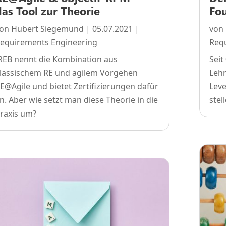
das Tool zur Theorie
Fou
von
Hubert Siegemund
|
05.07.2021
|
von
equirements Engineering
Req
REB nennt die Kombination aus
Seit
lassischem RE und agilem Vorgehen
Lehr
E@Agile und bietet Zertifizierungen dafür
Leve
n. Aber wie setzt man diese Theorie in die
stel
raxis um?