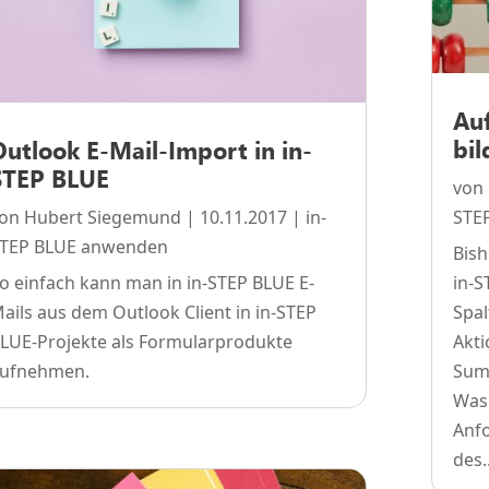
Au
bil
Outlook E-Mail-Import in in-
STEP BLUE
von
von
Hubert Siegemund
|
10.11.2017
|
in-
STE
TEP BLUE anwenden
Bish
o einfach kann man in in-STEP BLUE E-
in-
ails aus dem Outlook Client in in-STEP
Spal
LUE-Projekte als Formularprodukte
Akt
ufnehmen.
Summ
Was 
Anf
des..