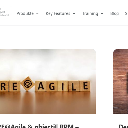
Produkte
Key Features
Training
Blog
S
RE@Agile & objectiF RPM –
De