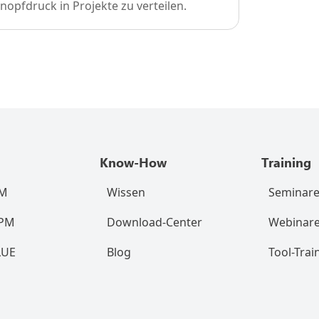
nopfdruck in Projekte zu verteilen.
Know-How
Training
RM
Wissen
Seminar
RPM
Download-Center
Webinar
LUE
Blog
Tool-Trai