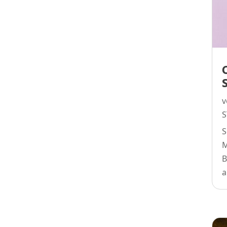
S
S
M
B
a