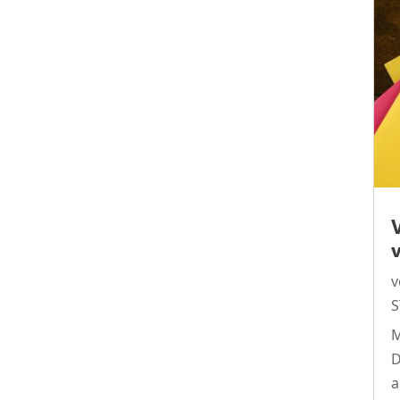
S
M
D
a