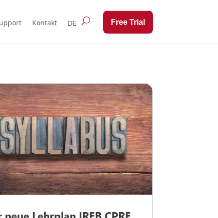
Free Trial
upport
Kontakt
r neue Lehrplan IREB CPRE